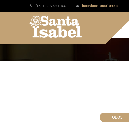
(+351) 249 094 100
info@hotelsantaisabel.pt
Hotel
Santa
Isabel
TODOS