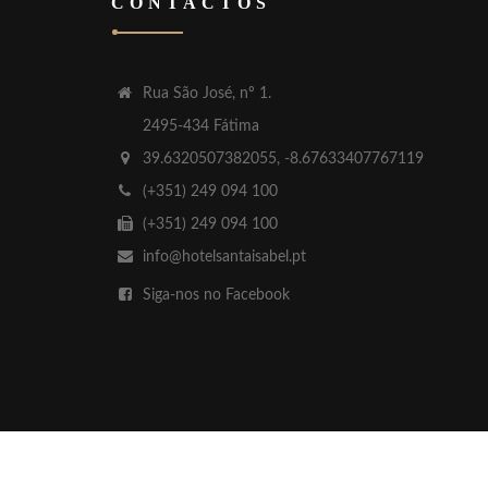
CONTACTOS
Rua São José, nº 1.
2495-434 Fátima
39.6320507382055, -8.67633407767119
(+351) 249 094 100
(+351) 249 094 100
info@hotelsantaisabel.pt
Siga-nos no Facebook