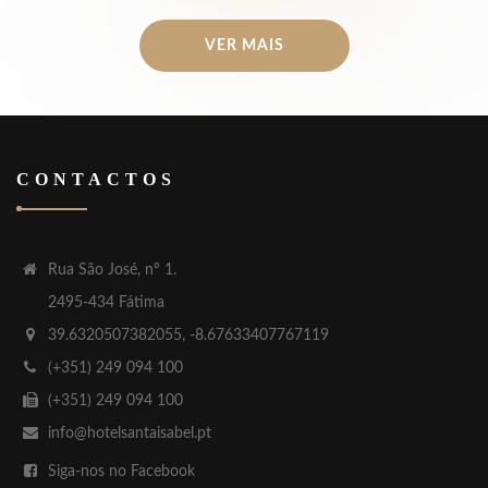
VER MAIS
CONTACTOS
Rua São José, nº 1.
2495-434 Fátima
39.6320507382055, -8.67633407767119
(+351) 249 094 100
(+351) 249 094 100
info@hotelsantaisabel.pt
Siga-nos no Facebook