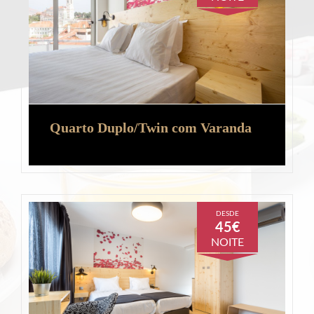
Quarto Duplo/Twin com Varanda
DESDE
45€
NOITE