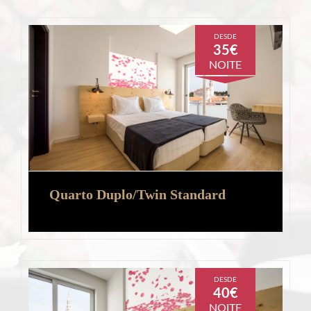
DESDE
35€
NOITE
Quarto Duplo/Twin Standard
DESDE
40€
NOITE